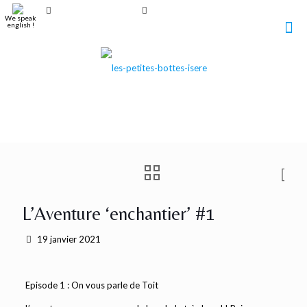
+33 6 37 27 95 29
contact@lespetitesbottes.fr
We speak
english !
L’Aventure ‘enchantier’ #1
19 janvier 2021
Episode 1 : On vous parle de Toit