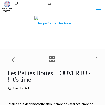
+33 6 37 27 95 29
contact@lespetitesbottes.fr
We speak
english !
Les Petites Bottes – OUVERTURE
! It’s time !
1 avril 2021
Marre de la déprimorosite aigue ? envie de vacances, envie de