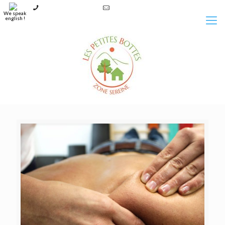
+33 6 37 27 95 29
contact@lespetitesbottes.fr
We speak
english !